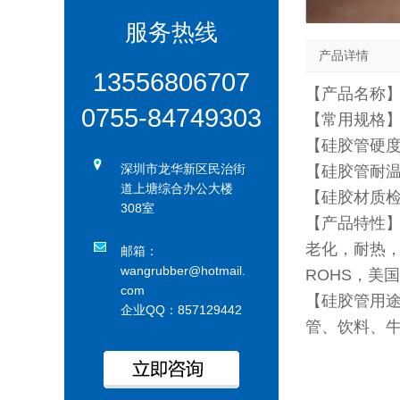
服务热线
产品详情
13556806707
【产品名称】
0755-84749303
【常用规格】
【硅胶管硬度】
深圳市龙华新区民治街
【硅胶管耐温范
道上塘综合办公大楼
【硅胶材质
308室
【产品特性
老化，耐热，
邮箱：
wangrubber@hotmail.
ROHS，美
com
【硅胶管用
企业QQ：857129442
管、饮料、