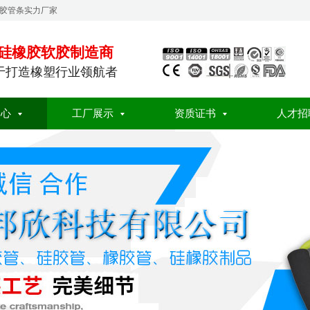
橡胶管条实力厂家
硅橡胶软胶制造商
于打造橡塑行业领航者
中心
工厂展示
资质证书
人才招