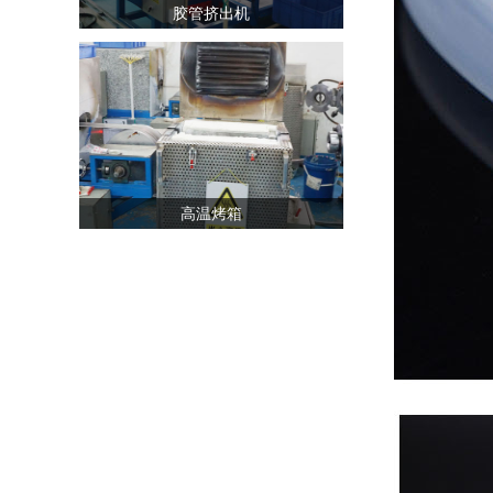
胶管挤出机
高温烤箱