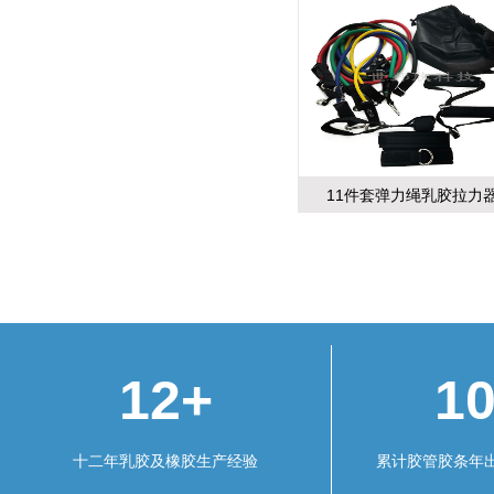
11件套弹力绳乳胶拉力
12+
1
十二年乳胶及橡胶生产经验
累计胶管胶条年出