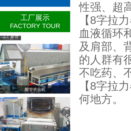
性强、超
工厂展示
【8字拉
FACTORY TOUR
血液循环
工厂前台
及肩部、
的人群有
不吃药、
【8字拉
胶管挤出机
何地方。