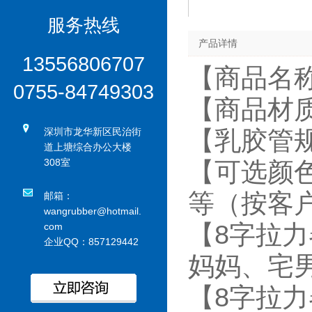
服务热线
产品详情
13556806707
【商品名
0755-84749303
【商品材
深圳市龙华新区民治街
【乳胶管规
道上塘综合办公大楼
308室
【可选颜
等（按客
邮箱：
wangrubber@hotmail.
【8字拉
com
企业QQ：857129442
妈妈、宅
【8字拉